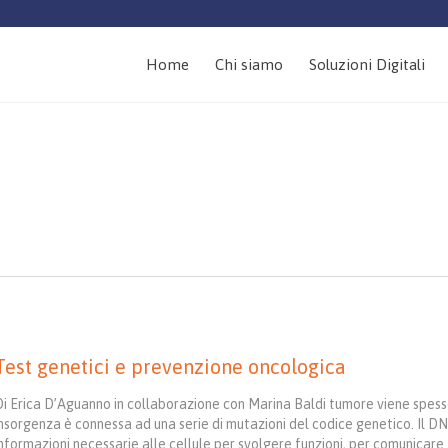
Home
Chi siamo
Soluzioni Digitali
Test genetici e prevenzione oncologica
Di Erica D’Aguanno in collaborazione con Marina Baldi tumore viene spess
insorgenza è connessa ad una serie di mutazioni del codice genetico. Il D
nformazioni necessarie alle cellule per svolgere funzioni, per comunicare t