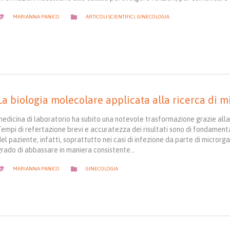
CATEGORY

MARIANNA PANICO
ARTICOLI SCIENTIFICI
,
GINECOLOGIA

La biologia molecolare applicata alla ricerca di 
medicina di laboratorio ha subito una notevole trasformazione grazie alla
Tempi di refertazione brevi e accuratezza dei risultati sono di fondamen
el paziente, infatti, soprattutto nei casi di infezione da parte di microrg
grado di abbassare in maniera consistente…
CATEGORY

MARIANNA PANICO
GINECOLOGIA
