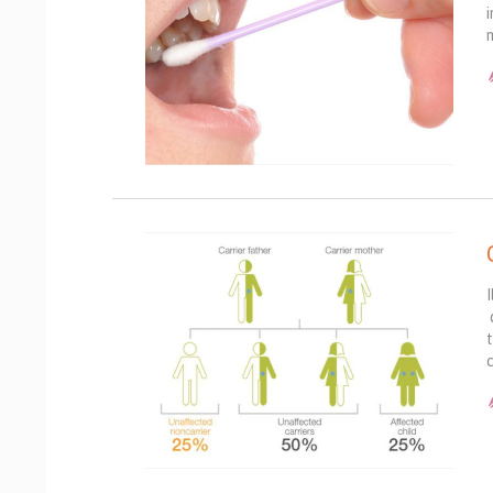
i
m
I