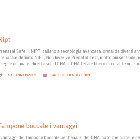
Nipt
Prenatal Safe: il NIPT italiano a tecnologia avanzata. ormai da diversi ann
renatale definito NIPT, Non Invasive Prenatal Test, molto più sensibile ri
esegue un’analisi diretta sul cfDNA, il DNA fetale libero circolante nel 
CATEGORY

MARIANNA PANICO
ARTICOLI SCIENTIFICI
,
NIPT

Tampone boccale i vantaggi
I vantaggi del tampone boccale per l’analisi del DNA. noto che tutte le c