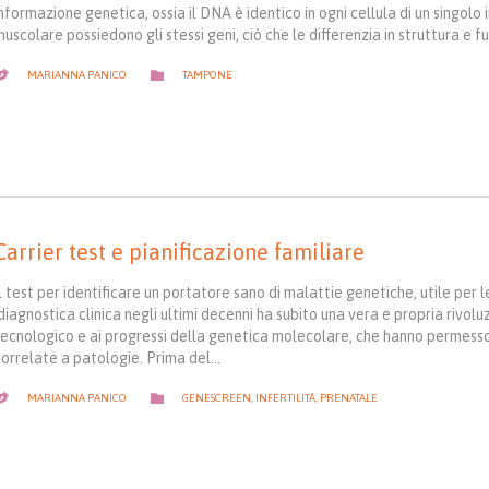
nformazione genetica, ossia il DNA è identico in ogni cellula di un singolo
uscolare possiedono gli stessi geni, ciò che le differenzia in struttura e f
CATEGORY

MARIANNA PANICO
TAMPONE

Carrier test e pianificazione familiare
l test per identificare un portatore sano di malattie genetiche, utile per
diagnostica clinica negli ultimi decenni ha subito una vera e propria rivo
tecnologico e ai progressi della genetica molecolare, che hanno permesso 
correlate a patologie. Prima del…
CATEGORY

MARIANNA PANICO
GENESCREEN
,
INFERTILITÀ
,
PRENATALE
