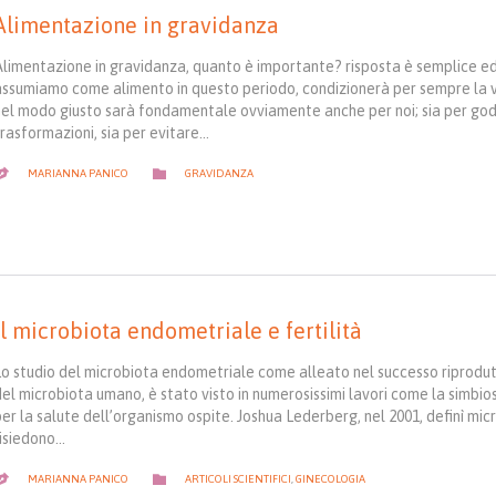
Alimentazione in gravidanza
Alimentazione in gravidanza, quanto è importante? risposta è semplice ed
assumiamo come alimento in questo periodo, condizionerà per sempre la vi
nel modo giusto sarà fondamentale ovviamente anche per noi; sia per god
trasformazioni, sia per evitare…
CATEGORY

MARIANNA PANICO
GRAVIDANZA

Il microbiota endometriale e fertilità
Lo studio del microbiota endometriale come alleato nel successo riprodutti
el microbiota umano, è stato visto in numerosissimi lavori come la simbios
er la salute dell’organismo ospite. Joshua Lederberg, nel 2001, definì micr
risiedono…
CATEGORY

MARIANNA PANICO
ARTICOLI SCIENTIFICI
,
GINECOLOGIA
