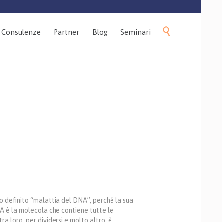
Skip

Consulenze
Partner
Blog
Seminari
to
content
o definito “malattia del DNA”, perché la sua
NA è la molecola che contiene tutte le
ra loro, per dividersi e molto altro, è…