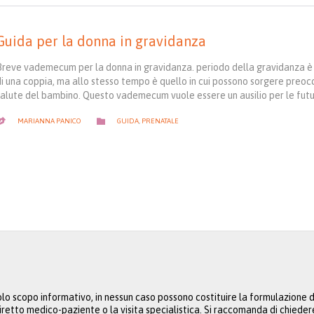
Guida per la donna in gravidanza
Breve vademecum per la donna in gravidanza. periodo della gravidanza è 
di una coppia, ma allo stesso tempo è quello in cui possono sorgere preoc
salute del bambino. Questo vademecum vuole essere un ausilio per le fu
CATEGORY

MARIANNA PANICO
GUIDA
,
PRENATALE

lo scopo informativo, in nessun caso possono costituire la formulazione di
iretto medico-paziente o la visita specialistica. Si raccomanda di chiede